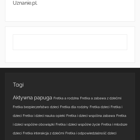
Uznanie.pl.
Tagi
Aktywna papuga
Fretka a rodzina
Fretka a zabawa z dziećmi
Fretka bezpieczeństwo dzieci
Fretka dla rodziny
Fretka dzieci
Fretka i
dzieci
Fretka i dzieci nauka opieki
Fretka i dzieci wspólna zabawa
Fretka
i dzieci wspólne obowiązki
Fretka i dzieci wspólne życie
Fretka i młodsze
dzieci
Fretka interakcja z dziećmi
Fretka i odpowiedzialność dzieci