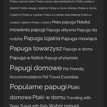
Fretka i starsze dzieci
Fretka nauka odpowiedzialności
Fretka opieka z
dziećmi
Fretka relacja z dziećmi
Fretka w domu dziecka
Fretka w domu
z dziećmi
Fretka w rodzinie
Fretka w rodzinie wielodzietnej
Fretka w
Nauka
Mała papuga
rodzinie z dziećmi
Fretka z dziećmi
mówienia papugi
Papuga aktywna
Papuga dla
Papuga lojalna
Papuga mówiąca
rodziny
Papuga towarzysz
Papuga w domu
Papuga w klatce
Papugi afrykańskie
Papugi domowe
Pet-Friendly
Accommodations
Pet Travel Essentials
Popularne papugi
Ptaki
domowe
Ptaki w domu
Traveling with
Wybór papugi
Dogs
Travel with Pets