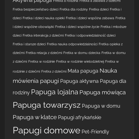
Aktywna papuga
Fretka a rodzina
Fretka a zabawa z dziećmi
Fretka bezpieczeństwo dzieci
Fretka dla rodziny
Fretka dzieci
Fretka i
dzieci
Fretka i dzieci nauka opieki
Fretka i dzieci wspólna zabawa
Fretka
i dzieci wspólne obowiązki
Fretka i dzieci wspólne życie
Fretka i młodsze
dzieci
Fretka interakcja z dziećmi
Fretka i odpowiedzialność dzieci
Fretka i starsze dzieci
Fretka nauka odpowiedzialności
Fretka opieka z
dziećmi
Fretka relacja z dziećmi
Fretka w domu dziecka
Fretka w domu
z dziećmi
Fretka w rodzinie
Fretka w rodzinie wielodzietnej
Fretka w
Nauka
Mała papuga
rodzinie z dziećmi
Fretka z dziećmi
mówienia papugi
Papuga aktywna
Papuga dla
Papuga lojalna
Papuga mówiąca
rodziny
Papuga towarzysz
Papuga w domu
Papuga w klatce
Papugi afrykańskie
Papugi domowe
Pet-Friendly